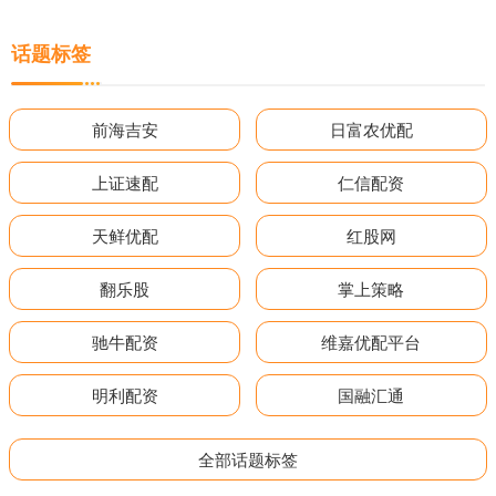
话题标签
前海吉安
日富农优配
上证速配
仁信配资
天鲜优配
红股网
翻乐股
掌上策略
驰牛配资
维嘉优配平台
明利配资
国融汇通
全部话题标签