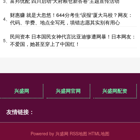
富邦优配 四川启动“天府粮仓新答卷”主题宣传活动
3、
财惠赚 就是大忽悠！644分考生“误报”厦大马校？网友：
4、
代码、学费、地点全写死，填错志愿其实别有用心
民间资本 日本国民女神代言比亚迪惨遭网暴！日本网友：
5、
不爱国，她甚至穿上了中国红！
兴盛网
兴盛网官网
兴盛网配资
友情链接：
Powered by
兴盛网
RSS地图
HTML地图