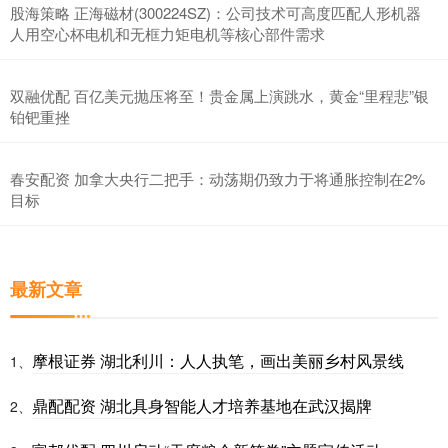
股海策略 正海磁材(300224SZ)：公司技术可高度匹配人形机器
人用空心杯电机和无框力矩电机等核心部件需求
双融优配 百亿美元抛压将至！贵金属上演跳水，黄金“里程悲”银
铂钯重挫
春安配资 加拿大央行二把手：动荡期仍致力于将通胀控制在2%
目标
最新文章
摩根证券 湖北利川：人人执笔，画出美丽乡村风景线
1、
鼎配配资 湖北具身智能人才培养基地在武汉揭牌
2、