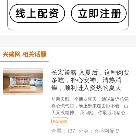
兴盛网 相关话题
长宏策略 入夏后，这种肉要
多吃，补心安神、清热消
燥，顺利进入炎热的夏天
前两天跟一个朋友聊天，她说最近总觉
得心慌气短，晚上翻来覆去睡不着，白
天又没精神。 我问她，你最近吃猪心了
吗？ 她愣了一下，说，猪心？那玩意儿
长宏策略
能吃吗？ 我差点没笑....
查看：
137
分类：
兴盛网配资