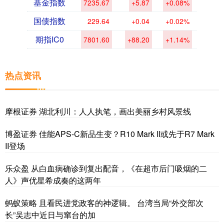
基金指数
7235.67
+5.87
+0.08%
国债指数
229.64
+0.04
+0.02%
期指IC0
7801.60
+88.20
+1.14%
热点资讯
摩根证券 湖北利川：人人执笔，画出美丽乡村风景线
博盈证券 佳能APS-C新品生变？R10 Mark II或先于R7 Mark
II登场
乐众盈 从白血病确诊到复出配音，《在超市后门吸烟的二
人》声优星希成奏的这两年
蚂蚁策略 且看民进党政客的神逻辑。 台湾当局“外交部次
长”吴志中近日与窜台的加