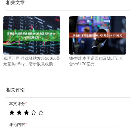
相关文章
嘉理证券 游戏驿站发起560亿美
钱生财 本周逆回购及MLF到期
元竞购eBay，暗示敌意收购
合计6170亿元
相关评论
本文评分
*
评论内容
*