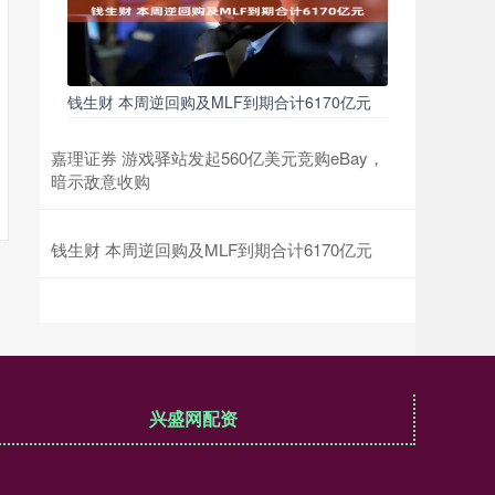
钱生财 本周逆回购及MLF到期合计6170亿元
嘉理证券 游戏驿站发起560亿美元竞购eBay，
暗示敌意收购
钱生财 本周逆回购及MLF到期合计6170亿元
兴盛网配资