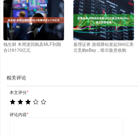
钱生财 本周逆回购及MLF到期
嘉理证券 游戏驿站发起560亿美
合计6170亿元
元竞购eBay，暗示敌意收购
相关评论
本文评分
*
评论内容
*