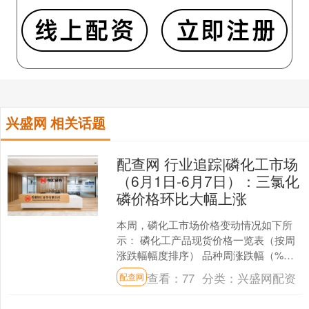
兴盛网 相关话题
配查网 行业追踪|磷化工市场
（6月1日-6月7日）：三氯化
磷价格环比大幅上涨
本周，磷化工市场价格变动情况如下所
示： 磷化工产品现货价格一览表（按周
涨跌幅幅度排序） 品种周涨跌幅（%）
月涨跌幅（%）日期价格/数量单位三氯
查看：
77
分类：
兴盛网配资
配查网
化磷8.978.9....