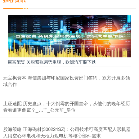
巨富配资 关税紧张局势重现，欧洲汽车股下跌
元宝枫资本 海信集团与印尼国家投资部门签约，双方开展多领
域合作
上证速配 历史盘点，十大倒霉的开国皇帝，从他们的晚年经历
看看谁更倒霉？_儿子_公元前_皇位
股海策略 正海磁材(300224SZ)：公司技术可高度匹配人形机器
人用空心杯电机和无框力矩电机等核心部件需求