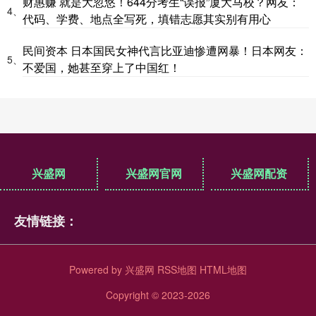
财惠赚 就是大忽悠！644分考生“误报”厦大马校？网友：
4、
代码、学费、地点全写死，填错志愿其实别有用心
民间资本 日本国民女神代言比亚迪惨遭网暴！日本网友：
5、
不爱国，她甚至穿上了中国红！
兴盛网
兴盛网官网
兴盛网配资
友情链接：
Powered by
兴盛网
RSS地图
HTML地图
Copyright
© 2023-2026