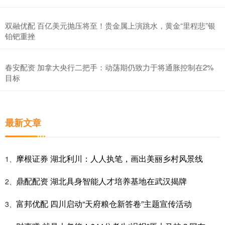
双融优配 百亿美元抛压将至！贵金属上演跳水，黄金“里程悲”银
铂钯重挫
春安配资 加拿大央行二把手：动荡期仍致力于将通胀控制在2%
目标
最新文章
摩根证券 湖北利川：人人执笔，画出美丽乡村风景线
1、
鼎配配资 湖北具身智能人才培养基地在武汉揭牌
2、
富邦优配 四川启动“天府粮仓新答卷”主题宣传活动
3、