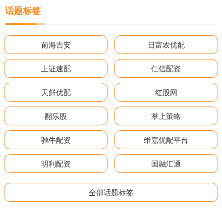
话题标签
前海吉安
日富农优配
上证速配
仁信配资
天鲜优配
红股网
翻乐股
掌上策略
驰牛配资
维嘉优配平台
明利配资
国融汇通
全部话题标签