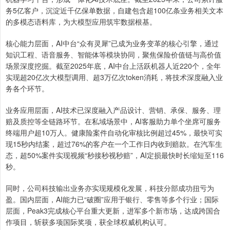
务5亿客户，沉淀近千亿保单数据，自建包含超100亿条业务相关文本
的多模态语料库，为大模型应用筑牢数据根基。
核心能力层面，AI中台“众有灵犀”已成为业务变革的核心引擎，通过
知识工程、语音服务、智能体等模块协同，聚焦保险价值链与高价值
场景深度挖掘。截至2025年底，AI中台上活跃机器人近220个，全年
实现超20亿次大模型调用、超3万亿次token消耗，将技术深度融入业
务各个环节。
业务应用层面，AI技术已深度融入产品设计、营销、承保、服务、理
赔及质控等全链路环节。在私域场景中，AI客服助力单个坐席可服务
终端用户超10万人。健康险案件自动化审核比例超过45%，最快可实
现15秒内结案，超过76%的客户在一个工作日内收到赔款。在汽车生
态，超50%案件实现视频“秒接秒视秒赔”，AI定损最快时长缩短至116
秒。
同时，公司科技输出业务亦实现规模化发展，科技分部成功扭亏为
盈。国内层面，AI能力已“破圈”应用于银行、零售等多个行业；国际
层面，Peak3完成核心平台重大更新，进军多个新市场，达成跨国合
作项目，斩获多项国际奖项，获全球权威机构认可。