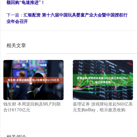
额回购“龟速推进”！
下一篇：
汇银配资 第十六届中国玩具婴童产业大会暨中国授权行
业年会召开
相关文章
钱生财 本周逆回购及MLF到期
嘉理证券 游戏驿站发起560亿美
合计6170亿元
元竞购eBay，暗示敌意收购
相关评论