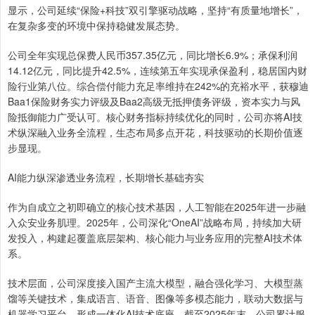
显示，公司延续“保险+科技”双引擎驱动战略，坚持“有质量地增长”，
在复杂多变的环境中保持稳健发展态势。
公司全年实现总保费人民币357.35亿元，同比增长6.9%；承保利润
14.12亿元，同比提升42.5%，连续第五年实现承保盈利，稳居国内财
险行业第八位。综合偿付能力充足率维持在242%的充裕水平，获穆迪
Baa1保险财务实力评级及Baa2高级无抵押债务评级，资本实力与风
险抵御能力广受认可。核心财务指标持续优化的同时，公司亦将AI技
术纵深融入业务全流程，生态布局多点开花，科技驱动的长期价值逐
步显现。
AI能力纵深渗透业务流程，长期增长基础夯实
作为自成立之初即确立的核心技术基因，人工智能在2025年进一步融
入众安业务肌理。2025年，公司深化“OneAI”战略布局，持续加大研
发投入，构建起覆盖底层架构、核心能力与业务应用的完整AI技术体
系。
技术层面，公司深度接入国产主流大模型，融合强化学习、大模型蒸
馏等关键技术，集成语言、语音、图像等多模态能力，联动大数据与
机器学习平台，形成一体化AI技术底座。截至2025年末，公司累计服