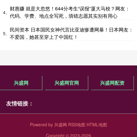
财惠赚 就是大忽悠！644分考生“误报”厦大马校？网友：
4、
代码、学费、地点全写死，填错志愿其实别有用心
民间资本 日本国民女神代言比亚迪惨遭网暴！日本网友：
5、
不爱国，她甚至穿上了中国红！
兴盛网
兴盛网官网
兴盛网配资
友情链接：
Powered by
兴盛网
RSS地图
HTML地图
Copyright
© 2023-2026