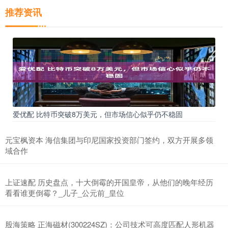
推荐资讯
爱优配 比特币突破8万美元，但市场信心似乎仍不稳固
元宝枫资本 海信集团与印尼国家投资部门签约，双方开展多领
域合作
上证速配 历史盘点，十大倒霉的开国皇帝，从他们的晚年经历
看看谁更倒霉？_儿子_公元前_皇位
股海策略 正海磁材(300224SZ)：公司技术可高度匹配人形机器