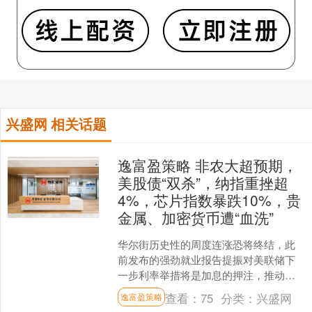
兴盛网 相关话题
逸富盈策略 非农大超预期，
美股债“双杀”，纳指重挫超
4%，芯片指数暴跌10%，贵
金属、加密货币遭“血洗”
华尔街历史性的周度连涨恐将终结，此
前发布的强劲就业报告提振对美联储下
一步利率举措将是加息的押注，推动美
股和美债下跌。纳斯达克100指数跌幅扩
查看：
75
分类：
兴盛网
逸富盈策略
大至3%，迈向10月....