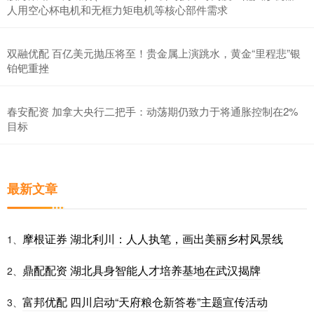
人用空心杯电机和无框力矩电机等核心部件需求
双融优配 百亿美元抛压将至！贵金属上演跳水，黄金“里程悲”银
铂钯重挫
春安配资 加拿大央行二把手：动荡期仍致力于将通胀控制在2%
目标
最新文章
摩根证券 湖北利川：人人执笔，画出美丽乡村风景线
1、
鼎配配资 湖北具身智能人才培养基地在武汉揭牌
2、
富邦优配 四川启动“天府粮仓新答卷”主题宣传活动
3、