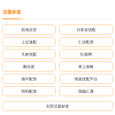
话题标签
前海吉安
日富农优配
上证速配
仁信配资
天鲜优配
红股网
翻乐股
掌上策略
驰牛配资
维嘉优配平台
明利配资
国融汇通
全部话题标签