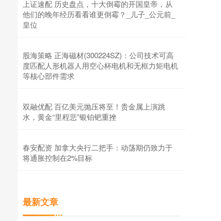
上证速配 历史盘点，十大倒霉的开国皇帝，从
他们的晚年经历看看谁更倒霉？_儿子_公元前_
皇位
股海策略 正海磁材(300224SZ)：公司技术可高
度匹配人形机器人用空心杯电机和无框力矩电机
等核心部件需求
双融优配 百亿美元抛压将至！贵金属上演跳
水，黄金“里程悲”银铂钯重挫
春安配资 加拿大央行二把手：动荡期仍致力于
将通胀控制在2%目标
最新文章