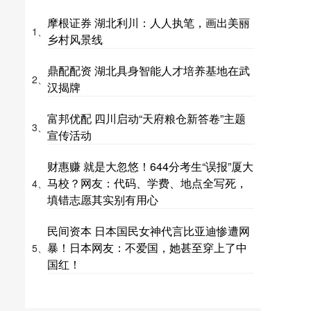
摩根证券 湖北利川：人人执笔，画出美丽
1、
乡村风景线
鼎配配资 湖北具身智能人才培养基地在武
2、
汉揭牌
富邦优配 四川启动“天府粮仓新答卷”主题
3、
宣传活动
财惠赚 就是大忽悠！644分考生“误报”厦大
马校？网友：代码、学费、地点全写死，
4、
填错志愿其实别有用心
民间资本 日本国民女神代言比亚迪惨遭网
暴！日本网友：不爱国，她甚至穿上了中
5、
国红！