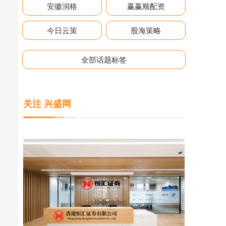
安徽润格
赢赢顺配资
今日云策
股海策略
全部话题标签
关注 兴盛网