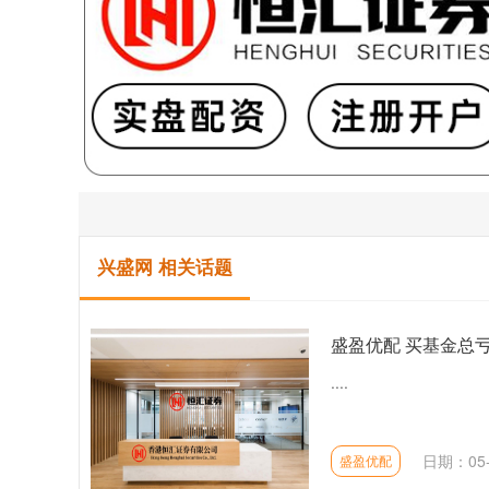
兴盛网 相关话题
盛盈优配 买基金总
....
日期：05-
盛盈优配