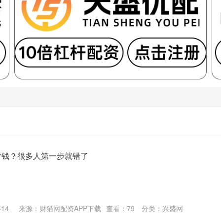
亏钱？很多人第一步就错了
14
来源：财猫网配资APP下载
查看：
79
分类：
兴盛网