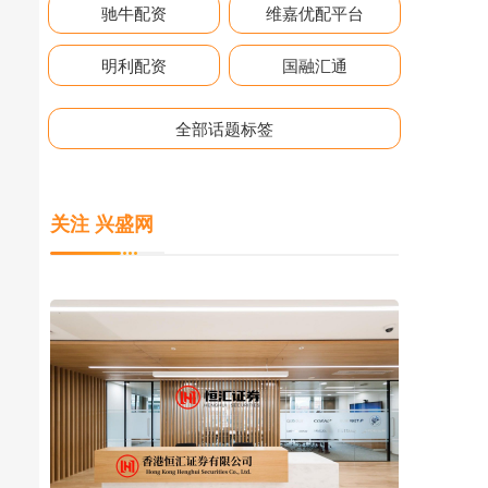
驰牛配资
维嘉优配平台
明利配资
国融汇通
全部话题标签
关注 兴盛网