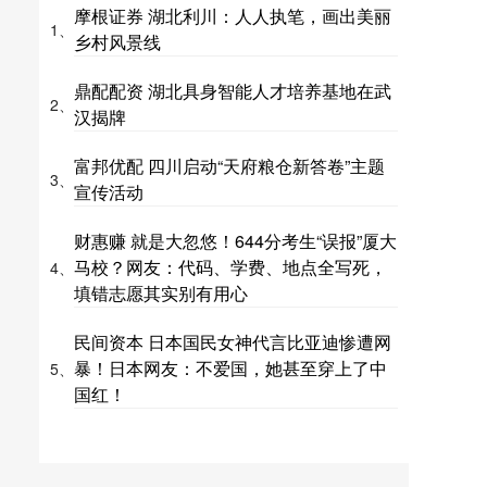
摩根证券 湖北利川：人人执笔，画出美丽
1、
乡村风景线
鼎配配资 湖北具身智能人才培养基地在武
2、
汉揭牌
富邦优配 四川启动“天府粮仓新答卷”主题
3、
宣传活动
财惠赚 就是大忽悠！644分考生“误报”厦大
马校？网友：代码、学费、地点全写死，
4、
填错志愿其实别有用心
民间资本 日本国民女神代言比亚迪惨遭网
暴！日本网友：不爱国，她甚至穿上了中
5、
国红！