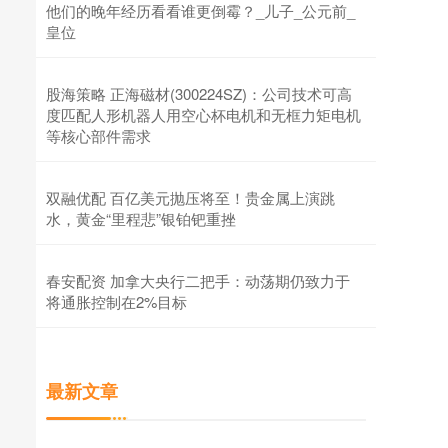
他们的晚年经历看看谁更倒霉？_儿子_公元前_
皇位
股海策略 正海磁材(300224SZ)：公司技术可高
度匹配人形机器人用空心杯电机和无框力矩电机
等核心部件需求
双融优配 百亿美元抛压将至！贵金属上演跳
水，黄金“里程悲”银铂钯重挫
春安配资 加拿大央行二把手：动荡期仍致力于
将通胀控制在2%目标
最新文章