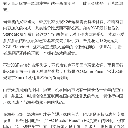
有大量玩家在一款游戏主机的生命周期里，可能只会购买七到八款游
戏。
当最初的兴奋褪去，轻度玩家发现XGP这类需要持续付费、不断有新
内容加入的模式，其实性价比反而不那么高。如今XGP最低档位的
Standard版年费已经达到179.88美元，对于作为目标受众、本就不爱
多买多玩的轻度玩家已经基本失去了吸引力。毕竟花近180美元买
XGP Standard，还不如直接购入当年的《使命召唤》《FIFA》，后
者最起码还能给玩家一个拥有游戏的感觉。
不过XGP在海外市场失宠，不代表它也不受国内玩家欢迎。而且国行
版XGP还有一个得天独厚的优势，那就是PC Game Pass，它让XGP
规避了Xbox主机销量不佳的负面影响。
由于众所周知的原因，游戏主机在国内市场有一段长达十余年的空白
期，并且这一时期恰恰是互联网在国内高速普及的节点，就使得中国
玩家形成了与海外截然不同的状态。
在海外市场，游戏主机才是普通玩家的首选，PC则是硬核玩家的专属
设备，甚至还因此产生了“PC Master Race”（PC贵族）的讽刺。但在
国内，这一切都反了过来，PC玩家才是主流。许多人一提到电子游戏