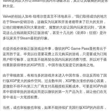
Valve这两款大作让Steam在国内市场破冰后，真正让其破圈的则是各
种大促。
Valve的创始人加布·纽维尔曾直言不讳地表示，“我们取得成功的地方
在于Steam促销活动，这确实为玩家和开发者都带来了巨大的支持，
让他们能够购买到大量游戏”。频繁的大促让国内玩家意识到，“原来
花这么点钱就能买到正版游戏”，甚至十几元的《巫师3：狂猎》是许
多玩家关于Steam最初的印象。
在提供低价体验正版游戏这件事，微软的PC Game Pass显然青出于
蓝而胜于蓝。毕竟以往需要花费上百元购买的游戏，只需要成为订阅
用户即可畅享，这简直不能再契合国内玩家的消费习惯。所以对于亟
待重新获得增长的XGP而言，中国市场无疑是它的迦南之地。
由于审核政策，有相当多的游戏并未进入中国市场，但这反而给了国
行版XGP更大的操作空间。过去数年间，XGP数次涨价的核心因素，
是微软不得不向第三方厂商支付高额授权买断成本。可要是XGP内容
库中获得审批的游戏反而是以微软的第一方产品为主，就让他们在无
形中省去一大笔授权费。
当然，成也审核败也审核，如果不能持续扩充国行版XGP的内容库，