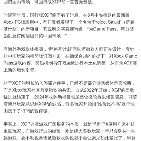
回归国内市场，可国行版XGP却一直杳无音信。
时隔两年后，国行版XGP终于有了消息。在5月中旬推送的最新版
Xbox PC版应用中，有开发者发现了一个名为“Project Saluki”（萨路
基计划）的新项目，其说明文字直接写道，“为Game Pass、积分奖
励以及订阅层级开拓中国市场。”
有海外游戏媒体推测，“萨路基计划”意味着微软方面正在设计一套针
对中国玩家的精简版订阅方案，在确保合规的前提下，对Xbox Game
Pass游戏内容、奖励机制与订阅层级进行本土化调整，从而为XGP装
上新的增长引擎。
对于XGP的增长陷入停滞这件事，已经不是部分游戏媒体危言耸听，
而是Xbox玩家社区乃至微软的共识。自从2022年开始，XGP的高歌
猛进就结束了，2024年收购动视暴雪虽然让微软得以短暂喘息，可随
着海外玩家意识到XGP的缺陷，许多玩家开始用“性价比不高”这个理
由按下了订阅的暂停键。
事实上，XGP这类游戏订阅服务的本质，就是“剥削”轻度用户来补贴
重度玩家，而游戏行业的经验，则是绝大多数玩家一年只会购买一两
款游戏。要不动视暴雪被微软收购也就不会让索尼如此紧张了，毕竟