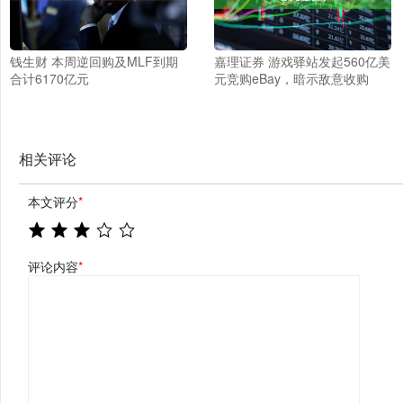
钱生财 本周逆回购及MLF到期
嘉理证券 游戏驿站发起560亿美
合计6170亿元
元竞购eBay，暗示敌意收购
相关评论
本文评分
*
评论内容
*