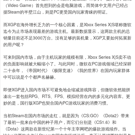
（Video Game）首先想到的会是电脑游戏，而简体中文用户已经占
据Steam的半壁江山，则是PC更受国内玩家青睐的明证。
而XGP在海外增长乏力的一个核心因素，是Xbox Series X|S堪称微软
迄今为止市场表现最差的游戏主机。最新数据显示，这两款主机的总
销量目前还不足3000万台。没有足够的装机量，XGP又要如何拓展新
的用户呢？
可来到国内市场，由于主机玩家的规模有限，Xbox Series X|S卖不动
的负面影响就被大幅缩小了。与此同时，微软在PC游戏领域已经深耕
二十余年，《帝国时代》《极限竞速》《我的世界》在国内玩家群体
中可以说是个个都声名赫赫。
即便XGP进入国内市场不可避免地会缩减游戏阵容，但微软依然能拼
凑出一套包括RPG、RTS、FPS、模拟经营在内的多元化内容库。更
妙的是，国行版XGP也契合国内PC游戏玩家的消费习惯。
当初Steam在国内市场的走红，就是因为《CS:GO》《Dota2》带来
了最初一批来自中国的种子用户，而它们分别是《CS1.6》和
《Dota》这两款在新世纪第一个十年主宰网吧的爆款游戏续作。当