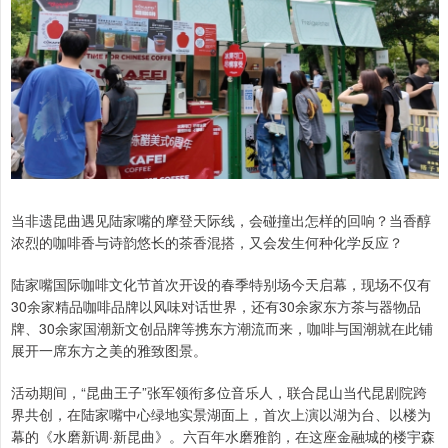
当非遗昆曲遇见陆家嘴的摩登天际线，会碰撞出怎样的回响？当香醇
浓烈的咖啡香与诗韵悠长的茶香混搭，又会发生何种化学反应？
陆家嘴国际咖啡文化节首次开设的春季特别场今天启幕，现场不仅有
30余家精品咖啡品牌以风味对话世界，还有30余家东方茶与器物品
牌、30余家国潮新文创品牌等携东方潮流而来，咖啡与国潮就在此铺
展开一席东方之美的雅致图景。
活动期间，“昆曲王子”张军领衔多位音乐人，联合昆山当代昆剧院跨
界共创，在陆家嘴中心绿地实景湖面上，首次上演以湖为台、以楼为
幕的《水磨新调·新昆曲》。六百年水磨雅韵，在这座金融城的楼宇森