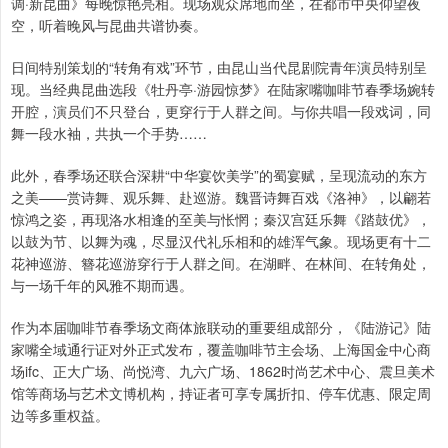
调·新昆曲》每晚惊艳亮相。现场观众席地而坐，在都市中央仰望夜
空，听着晚风与昆曲共谱协奏。
日间特别策划的“转角有戏”环节，由昆山当代昆剧院青年演员特别呈
现。当经典昆曲选段《牡丹亭·游园惊梦》在陆家嘴咖啡节春季场婉转
开腔，演员们不只登台，更穿行于人群之间。与你共唱一段戏词，同
舞一段水袖，共执一个手势……
此外，春季场还联合深耕“中华宴饮美学”的蜀宴赋，呈现流动的东方
之美——赏诗舞、观乐舞、赴巡游。魏晋诗舞百戏《洛神》，以翩若
惊鸿之姿，再现洛水相逢的至美与怅惘；秦汉宫廷乐舞《踏鼓优》，
以鼓为节、以舞为魂，尽显汉代礼乐相和的雄浑气象。现场更有十二
花神巡游、簪花巡游穿行于人群之间。在湖畔、在林间、在转角处，
与一场千年的风雅不期而遇。
作为本届咖啡节春季场文商体旅联动的重要组成部分，《陆游记》陆
家嘴全域通行证对外正式发布，覆盖咖啡节主会场、上海国金中心商
场ifc、正大广场、尚悦湾、九六广场、1862时尚艺术中心、震旦美术
馆等商场与艺术文博机构，持证者可享专属折扣、停车优惠、限定周
边等多重权益。