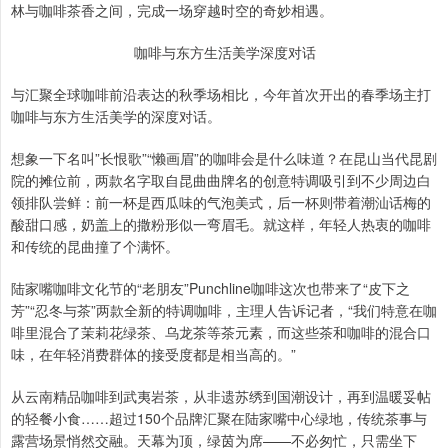
林与咖啡茶香之间，完成一场穿越时空的奇妙相遇。
咖啡与东方生活美学深度对话
与汇聚全球咖啡前沿表达的秋季场相比，今年首次开出的春季场主打
咖啡与东方生活美学的深度对话。
想象一下名叫”长恨歌”“懒画眉”的咖啡会是什么味道？在昆山当代昆剧
院的摊位前，两款名字取自昆曲曲牌名的创意特调吸引到不少周边白
领排队尝鲜：前一杯是西瓜味的气泡美式，后一杯则带着潮汕话梅的
酸甜口感，奶盖上的撒粉形似一弯眉毛。就这样，年轻人热衷的咖啡
和传统的昆曲撞了个满怀。
陆家嘴咖啡文化节的“老朋友”Punchline咖啡这次也带来了“皮下之
芳”“忍冬与茶”两款全新的特调咖啡，主理人告诉记者，“我们特意在咖
啡里混合了茉莉花绿茶、乌龙茶等茶元素，而这些茶和咖啡的混合口
味，在年轻消费群体的接受度都是相当高的。”
从云南精品咖啡到武夷岩茶，从非遗苏绣到国潮设计，再到温暖妥帖
的轻餐小食……超过150个品牌汇聚在陆家嘴中心绿地，传统茶事与
露营场景悄然交融。天幕为顶，绿茵为席——不必匆忙，只需坐下