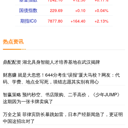
国债指数
229.69
+0.10
+0.04%
期指IC0
7877.80
+164.40
+2.13%
热点资讯
鼎配配资 湖北具身智能人才培养基地在武汉揭牌
财惠赚 就是大忽悠！644分考生“误报”厦大马校？网友：代
码、学费、地点全写死，填错志愿其实别有用心
智赢策略 预约秒空、书店限购、二手高价，《少年JUMP》
这期因为一张卡牌卖疯了
万全之策 菲律宾防长暴跳如雷，日本产经新闻急了，更证明
中国这招出对了