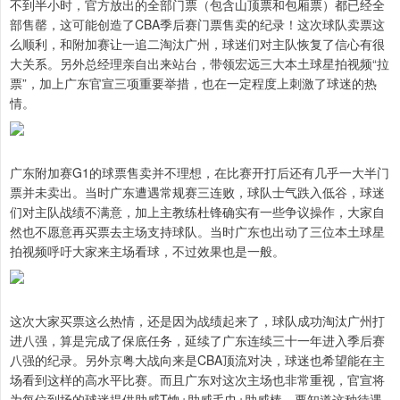
不到半小时，官方放出的全部门票（包含山顶票和包厢票）都已经全
部售罄，这可能创造了CBA季后赛门票售卖的纪录！这次球队卖票这
么顺利，和附加赛让一追二淘汰广州，球迷们对主队恢复了信心有很
大关系。另外总经理亲自出来站台，带领宏远三大本土球星拍视频“拉
票”，加上广东官宣三项重要举措，也在一定程度上刺激了球迷的热
情。
广东附加赛G1的球票售卖并不理想，在比赛开打后还有几乎一大半门
票并未卖出。当时广东遭遇常规赛三连败，球队士气跌入低谷，球迷
们对主队战绩不满意，加上主教练杜锋确实有一些争议操作，大家自
然也不愿意再买票去主场支持球队。当时广东也出动了三位本土球星
拍视频呼吁大家来主场看球，不过效果也是一般。
这次大家买票这么热情，还是因为战绩起来了，球队成功淘汰广州打
进八强，算是完成了保底任务，延续了广东连续三十一年进入季后赛
八强的纪录。另外京粤大战向来是CBA顶流对决，球迷也希望能在主
场看到这样的高水平比赛。而且广东对这次主场也非常重视，官宣将
为每位到场的球迷提供助威T恤+助威毛巾+助威棒，要知道这种待遇