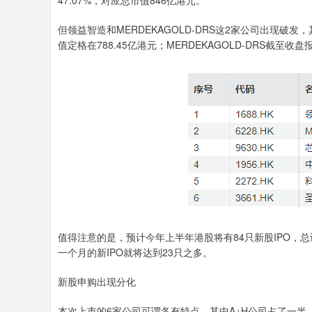
47.07%，对应总市值846亿港元。
但领益智造和MERDEKAGOLD-DRS这2家公司出现破发
值定格在788.45亿港元；MERDEKAGOLD-DRS截至收盘报
值得注意的是，预计今年上半年港股将有84只新股IPO，总
一个月的新IPO就将达到23只之多。
新股申购出现分化
本次上市的6家公司可谓各有特点，其中A+H公司占了一半