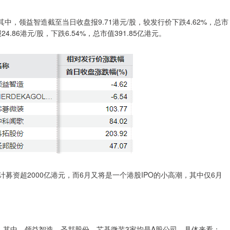
，其中，领益智造截至当日收盘报9.71港元/股，较发行价下跌4.62%，总市
24.86港元/股，下跌6.54%，总市值391.85亿港元。
计募资超2000亿港元，而6月又将是一个港股IPO的小高潮，其中仅6月
，其中，领益智造、圣邦股份、芯碁微装3家均是A股公司。具体来看：