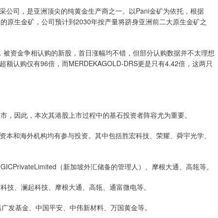
黄金开采公司，是亚洲顶尖的纯黄金生产商之一。以Pani金矿为依托，根据
的原生金矿，公司预计到2030年按产量将跻身亚洲前二大原生金矿之
，被资金争相认购的新股，首日涨幅均不错，但部分认购数据并不太理想
购仅有96倍，而MERDEKAGOLD-DRS更是只有4.42倍，这两只
上市，因此，本次其港股上市过程中的基石投资者阵容尤为重要。
资本和海外机构均有参与投资。其中包括胜宏科技、荣耀、舜宇光学、
PrivateLimited（新加坡外汇储备的管理人）、摩根大通、高瓴等。
宏科技、澜起科技、摩根大通、高瓴、通富微电等。
，包括广发基金、中国平安、中伟新材料、万国黄金等。