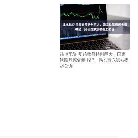
纯旭配资 受贿数额特别巨大，国家
铁路局原党组书记、局长费东斌被提
起公诉