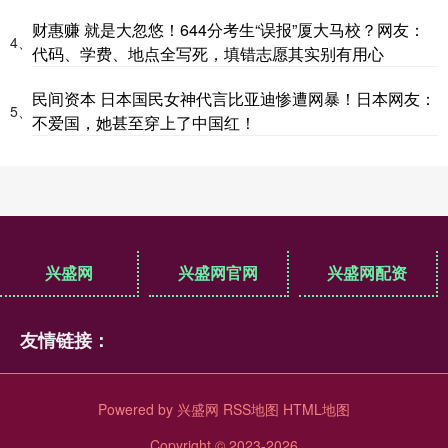
财惠赚 就是大忽悠！644分考生“误报”厦大马校？网友：
4、
代码、学费、地点全写死，填错志愿其实别有用心
民间资本 日本国民女神代言比亚迪惨遭网暴！日本网友：
5、
不爱国，她甚至穿上了中国红！
兴盛网
兴盛网官网
兴盛网配资
友情链接：
Powered by
兴盛网
RSS地图
HTML地图
Copyright
© 2023-2026