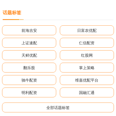
话题标签
前海吉安
日富农优配
上证速配
仁信配资
天鲜优配
红股网
翻乐股
掌上策略
驰牛配资
维嘉优配平台
明利配资
国融汇通
全部话题标签