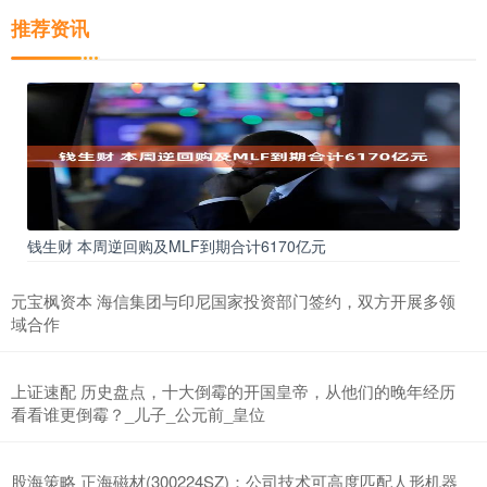
推荐资讯
钱生财 本周逆回购及MLF到期合计6170亿元
元宝枫资本 海信集团与印尼国家投资部门签约，双方开展多领
域合作
上证速配 历史盘点，十大倒霉的开国皇帝，从他们的晚年经历
看看谁更倒霉？_儿子_公元前_皇位
股海策略 正海磁材(300224SZ)：公司技术可高度匹配人形机器