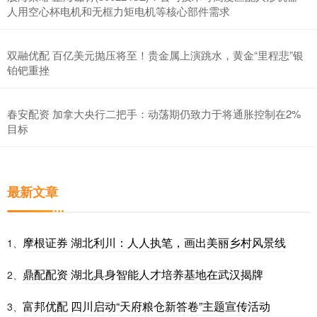
人用空心杯电机和无框力矩电机等核心部件需求
双融优配 百亿美元抛压将至！贵金属上演跳水，黄金“里程悲”银
铂钯重挫
春安配资 加拿大央行二把手：动荡期仍致力于将通胀控制在2%
目标
最新文章
摩根证券 湖北利川：人人执笔，画出美丽乡村风景线
1、
鼎配配资 湖北具身智能人才培养基地在武汉揭牌
2、
富邦优配 四川启动“天府粮仓新答卷”主题宣传活动
3、