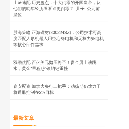
上证速配 历史盘点，十大倒霉的开国皇帝，从
他们的晚年经历看看谁更倒霉？_儿子_公元前_
皇位
股海策略 正海磁材(300224SZ)：公司技术可高
度匹配人形机器人用空心杯电机和无框力矩电机
等核心部件需求
双融优配 百亿美元抛压将至！贵金属上演跳
水，黄金“里程悲”银铂钯重挫
春安配资 加拿大央行二把手：动荡期仍致力于
将通胀控制在2%目标
最新文章