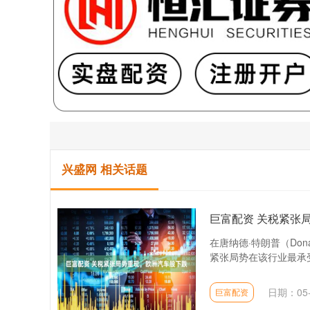
兴盛网 相关话题
巨富配资 关税紧张
在唐纳德·特朗普（Do
紧张局势在该行业最承受
日期：05-
巨富配资