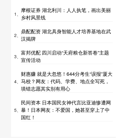
摩根证券 湖北利川：人人执笔，画出美丽
1、
乡村风景线
鼎配配资 湖北具身智能人才培养基地在武
2、
汉揭牌
富邦优配 四川启动“天府粮仓新答卷”主题
3、
宣传活动
财惠赚 就是大忽悠！644分考生“误报”厦大
马校？网友：代码、学费、地点全写死，
4、
填错志愿其实别有用心
民间资本 日本国民女神代言比亚迪惨遭网
暴！日本网友：不爱国，她甚至穿上了中
5、
国红！