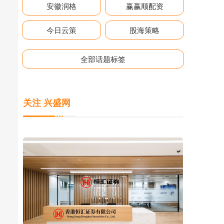
安徽润格
赢赢顺配资
今日云策
股海策略
全部话题标签
关注 兴盛网