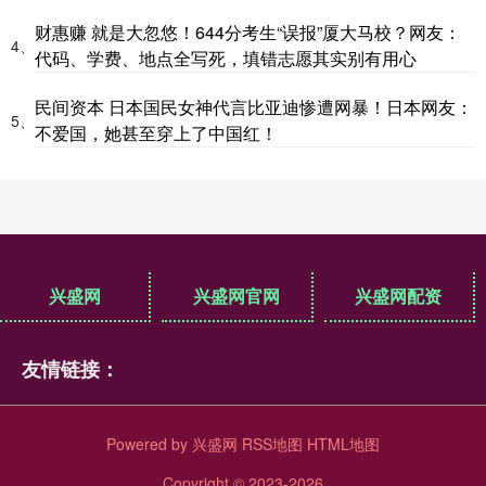
财惠赚 就是大忽悠！644分考生“误报”厦大马校？网友：
4、
代码、学费、地点全写死，填错志愿其实别有用心
民间资本 日本国民女神代言比亚迪惨遭网暴！日本网友：
5、
不爱国，她甚至穿上了中国红！
兴盛网
兴盛网官网
兴盛网配资
友情链接：
Powered by
兴盛网
RSS地图
HTML地图
Copyright
© 2023-2026