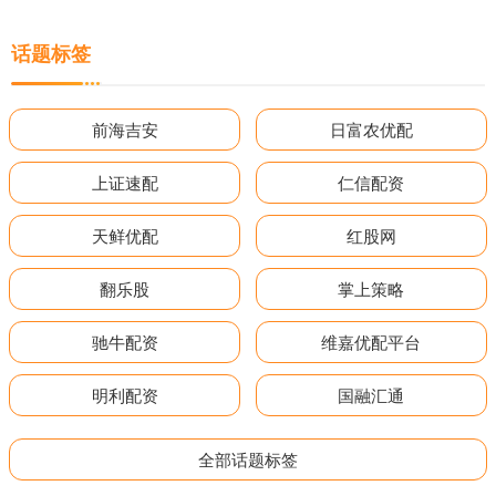
话题标签
前海吉安
日富农优配
上证速配
仁信配资
天鲜优配
红股网
翻乐股
掌上策略
驰牛配资
维嘉优配平台
明利配资
国融汇通
全部话题标签