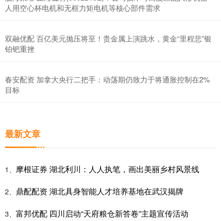
人用空心杯电机和无框力矩电机等核心部件需求
双融优配 百亿美元抛压将至！贵金属上演跳水，黄金“里程悲”银
铂钯重挫
春安配资 加拿大央行二把手：动荡期仍致力于将通胀控制在2%
目标
最新文章
摩根证券 湖北利川：人人执笔，画出美丽乡村风景线
1、
鼎配配资 湖北具身智能人才培养基地在武汉揭牌
2、
富邦优配 四川启动“天府粮仓新答卷”主题宣传活动
3、