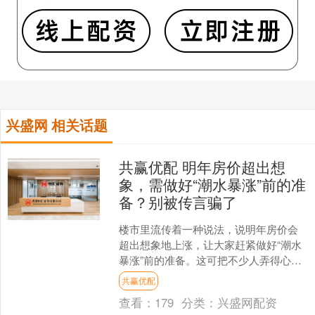
兴盛网 相关话题
共赢优配 明年房价超出想
象，需做好“潮水暴涨”前的准
备？别被传言骗了
楼市里流传着一种说法，说明年房价会
超出想象地上涨，让大家赶紧做好“潮水
暴涨”前的准备。这可把不少人弄得心里
七上八下的，很多人都在琢磨着是不是
共赢优配
得赶紧买房。但咱可不....
查看：
179
分类：
兴盛网配资