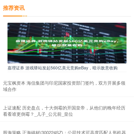
推荐资讯
嘉理证券 游戏驿站发起560亿美元竞购eBay，暗示敌意收购
元宝枫资本 海信集团与印尼国家投资部门签约，双方开展多领
域合作
上证速配 历史盘点，十大倒霉的开国皇帝，从他们的晚年经历
看看谁更倒霉？_儿子_公元前_皇位
股海策略 正海磁材(300224SZ)：公司技术可高度匹配人形机器