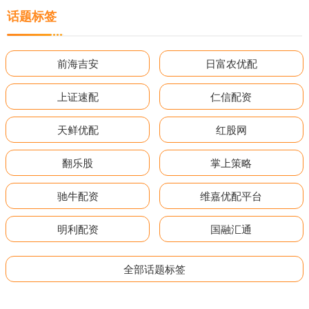
话题标签
前海吉安
日富农优配
上证速配
仁信配资
天鲜优配
红股网
翻乐股
掌上策略
驰牛配资
维嘉优配平台
明利配资
国融汇通
全部话题标签