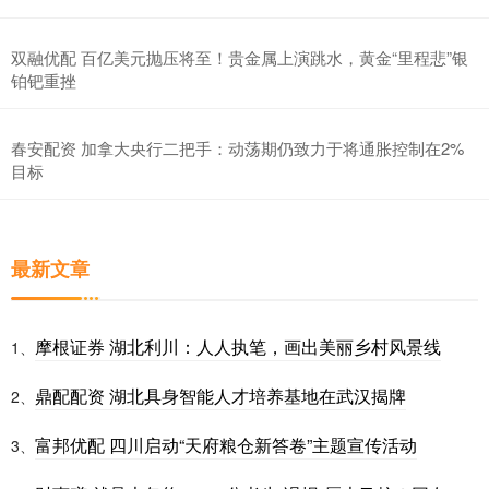
双融优配 百亿美元抛压将至！贵金属上演跳水，黄金“里程悲”银
铂钯重挫
春安配资 加拿大央行二把手：动荡期仍致力于将通胀控制在2%
目标
最新文章
摩根证券 湖北利川：人人执笔，画出美丽乡村风景线
1、
鼎配配资 湖北具身智能人才培养基地在武汉揭牌
2、
富邦优配 四川启动“天府粮仓新答卷”主题宣传活动
3、