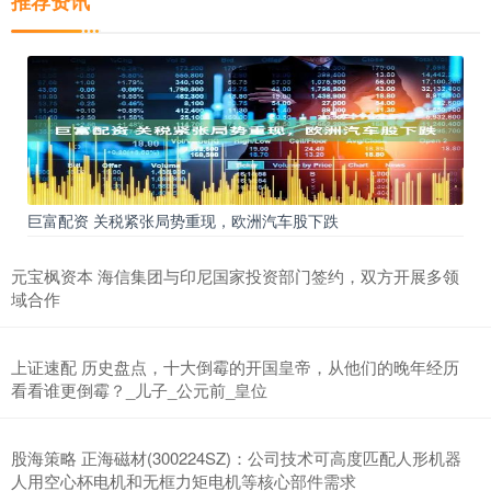
推荐资讯
巨富配资 关税紧张局势重现，欧洲汽车股下跌
元宝枫资本 海信集团与印尼国家投资部门签约，双方开展多领
域合作
上证速配 历史盘点，十大倒霉的开国皇帝，从他们的晚年经历
看看谁更倒霉？_儿子_公元前_皇位
股海策略 正海磁材(300224SZ)：公司技术可高度匹配人形机器
人用空心杯电机和无框力矩电机等核心部件需求