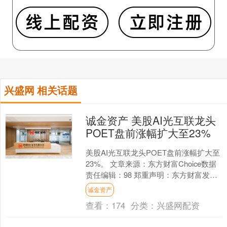
兴盛网 相关话题
诚金资产 美股AI光互联龙头
POET盘前涨幅扩大至23%
美股AI光互联龙头POET盘前涨幅扩大至
23%。 文章来源：东方财富Choice数据
责任编辑：98 郑重声明：东方财富发布
此内容旨在传播更多信息，与本站立场
诚金资产
无....
查看：
174
分类：
兴盛网配资