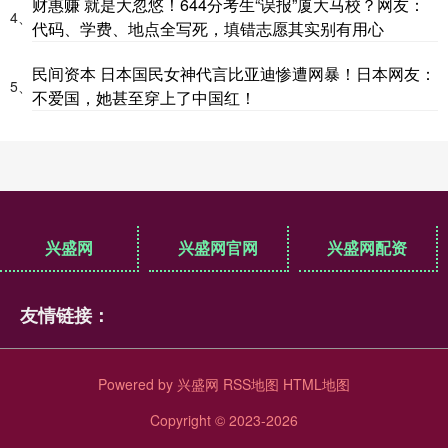
财惠赚 就是大忽悠！644分考生“误报”厦大马校？网友：
4、
代码、学费、地点全写死，填错志愿其实别有用心
民间资本 日本国民女神代言比亚迪惨遭网暴！日本网友：
5、
不爱国，她甚至穿上了中国红！
兴盛网
兴盛网官网
兴盛网配资
友情链接：
Powered by
兴盛网
RSS地图
HTML地图
Copyright
© 2023-2026