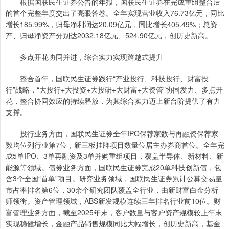
根据国联民生证券公告的年报，国联民生证券在完成重组整合后
的首个完整年度交出了亮眼答卷。全年实现营业收入76.73亿元，同比
增长185.99%，归母净利润达20.09亿元，同比增长405.49%；总资
产、归母净资产分别达2032.18亿元、524.90亿元，创历史新高。
多点开花协同并进，综合实力实现跨越式提升
整合首年，国联民生证券践行“产业投行、科技投行、财富投
行”战略，“大投行+大投资+大投研+大财富+大资管”协同发力、多点开
花，整合协同效应的持续释放，为其综合实力迈上新台阶提供了有力
支撑。
投行业务方面，国联民生证券全年IPO保荐家数与再融资保荐家
数均位列行业第7位，新三板挂牌项目数量位居主办券商首位。全年完
成5单IPO、3单再融资及3单并购重组项目，覆盖半导体、新材料、新
能源等领域。债券业务方面，国联民生证券完成20单科技创新债，包
含3个全国“首单”项目。研究业务领域，国联民生证券累计公募交易量
市占率排名第6位，30余个研究团队覆盖全行业，由新财富白金分析
师领衔。资产管理领域，ABS新发规模连续三年排名行业前10位。财
富管理业务方面，截至2025年末，客户数量与客户资产规模较上年末
实现稳健增长，金融产品销售规模同比大幅增长，创历史新高，基金