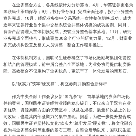
在业务整合方面，各条线按计划分步落地。4月，华英证券更名为
国联民生承销保荐；9月，投行业务项目完成全面迁移，投行业务整合
宣告完成。10月，经纪业务集中交易系统一次性整体切换成功，成为
近年来证券行业首个集中交易系统合并整体切换的成功案例。同月，
资管产品管理人主体切换完成，资管业务整合基本落地。11月，研究
业务完成全面整合，形成覆盖30余个行业的研究力量。12月，财富业
务完成机构设置及相关人员调整，整合工作稳步推进。
在体制机制方面，国联民生证券确立了市场化激励与集团化管控
相结合的管理模式，前中后台整合全面落地，为业务协同提供制度保
障。高效整合不仅重构了业务线条，更筑牢了一体化发展的新基石。
以“软实力”筑牢“硬支撑”，树立券商并购整合新标杆
作为中央金融工作会议及新“国九条”后，首单落地的券商市场化
并购案例，国联民生证券经营业绩的稳步提升，不仅来自于双方在业
务优势、资源禀赋方面的优势互补，以及在规模、质量和效益上的协
同效应，也是其内部凝聚力的集中显现。据悉，为进一步提升整合成
效，国联民生证券坚持以文化“软实力”筑牢发展“硬支撑”，将文化融合
视为与业务整合同等重要的基石工程。自整合启动以来，国联民生证